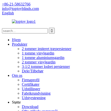
+86-21-58632766
info@topjoyblinds.com
English
Hjem
Produkter
2 tommer imiteret træpersienner
1 tomme vinylgardin
1 tomme aluminiumsgardin
2 tommer vinylgardin
3-1/2 tommer lodret persienner
Dele/Tilbehør
Om os
Firmaprofil
Certifikater
Udstillinger
Fabrikrundvisning
Udstyrstegning
Støtte
Download