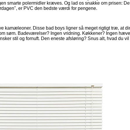
ngen smarte polermidler kræves. Og lad os snakke om prisen: De
verdagen", er PVC den bedste værdi for pengene.
ve kamæleoner. Disse bad boys ligner så meget rigtigt træ, at dine 
 som søm. Badeværelser? Ingen vridning. Køkkener? Ingen hævel
nsker stil og fornuft. Den eneste afsløring? Snus alt, hvad du vi