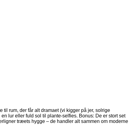
l rum, der får alt dramaet (vi kigger på jer, solrige
ur eller fuld sol til plante-selfies. Bonus: De er stort set
 efterligner træets hygge – de handler alt sammen om moderne