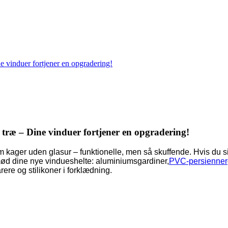
e vinduer fortjener en opgradering!
 træ – Dine vinduer fortjener en opgradering!
 kager uden glasur – funktionelle, men så skuffende. Hvis du s
så mød dine nye vindueshelte: aluminiumsgardiner,
PVC-persienner
e og stilikoner i forklædning.