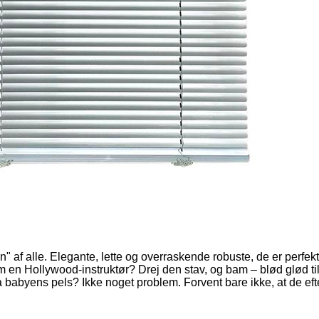
f alle. Elegante, lette og overraskende robuste, de er perfekte ti
 Hollywood-instruktør? Drej den stav, og bam – blød glød til en l
 fra babyens pels? Ikke noget problem. Forvent bare ikke, at de