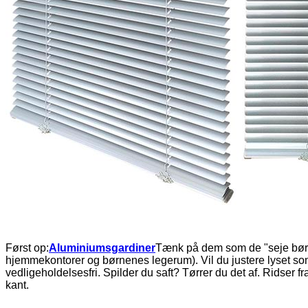
Først op:
Aluminiumsgardiner
Tænk på dem som de "seje børn" a
hjemmekontorer og børnenes legerum). Vil du justere lyset som en
vedligeholdelsesfri. Spilder du saft? Tørrer du det af. Ridser
kant.