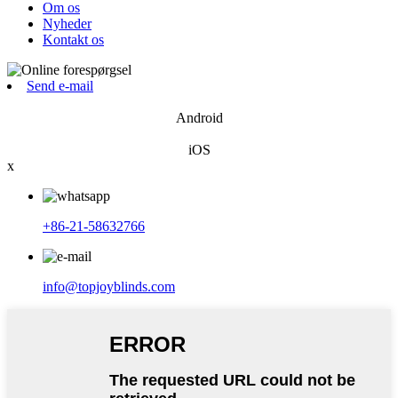
Om os
Nyheder
Kontakt os
Send e-mail
Android
iOS
x
+86-21-58632766
info@topjoyblinds.com