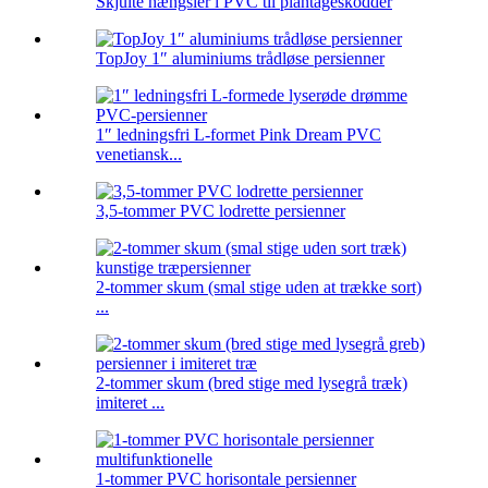
Skjulte hængsler i PVC til plantageskodder
TopJoy 1″ aluminiums trådløse persienner
1″ ledningsfri L-formet Pink Dream PVC
venetiansk...
3,5-tommer PVC lodrette persienner
2-tommer skum (smal stige uden at trække sort)
...
2-tommer skum (bred stige med lysegrå træk)
imiteret ...
1-tommer PVC horisontale persienner