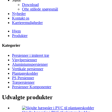
Støtte
Download
Ofte stillede spørgsmål
Nyheder
Kontakt os
Karrieremuligheder
Hjem
Produkter
Kategorier
Persienner i imiteret træ
Vinylpersienner
Aluminiumspersienner
Vertikale persienner
Plantageskodder
PS Persienner
Træpersienner
Persienner Komponenter
Udvalgte produkter