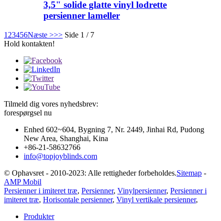
3,5" solide glatte vinyl lodrette
persienner lameller
1
2
3
4
5
6
Næste >
>>
Side 1 / 7
Hold kontakten!
Tilmeld dig vores nyhedsbrev:
forespørgsel nu
Enhed 602~604, Bygning 7, Nr. 2449, Jinhai Rd, Pudong
New Area, Shanghai, Kina
+86-21-58632766
info@topjoyblinds.com
© Ophavsret - 2010-2023: Alle rettigheder forbeholdes.
Sitemap
-
AMP Mobil
Persienner i imiteret træ
,
Persienner
,
Vinylpersienner
,
Persienner i
imiteret træ
,
Horisontale persienner
,
Vinyl vertikale persienner
,
Produkter