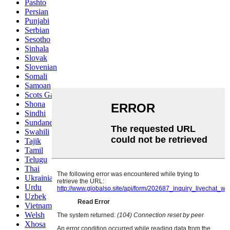
Pashto
Persian
Punjabi
Serbian
Sesotho
Sinhala
Slovak
Slovenian
Somali
Samoan
Scots Gaelic
Shona
Sindhi
Sundanese
Swahili
Tajik
Tamil
Telugu
Thai
Ukrainian
Urdu
Uzbek
Vietnamese
Welsh
Xhosa