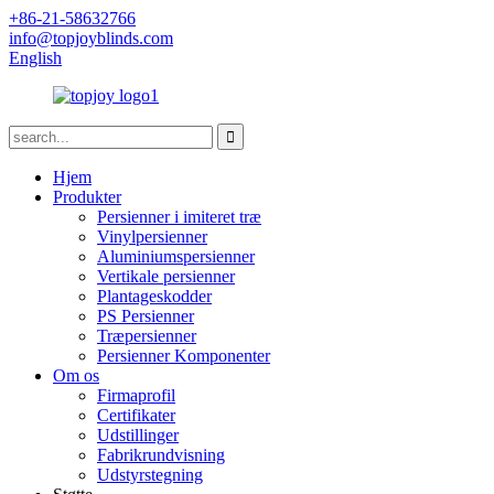
+86-21-58632766
info@topjoyblinds.com
English
Hjem
Produkter
Persienner i imiteret træ
Vinylpersienner
Aluminiumspersienner
Vertikale persienner
Plantageskodder
PS Persienner
Træpersienner
Persienner Komponenter
Om os
Firmaprofil
Certifikater
Udstillinger
Fabrikrundvisning
Udstyrstegning