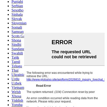
Punjabi
Serbian
Sesotho
Sinhala
Slovak
Slovenian
Somali
Samoan
Scots Gaelic
Shona
Sindhi
Sundanese
Swahili
Tajik
Tamil
Telugu
Thai
Ukrainian
Urdu
Uzbek
Vietnamese
Welsh
Xhosa
Yiddish
Yoruba