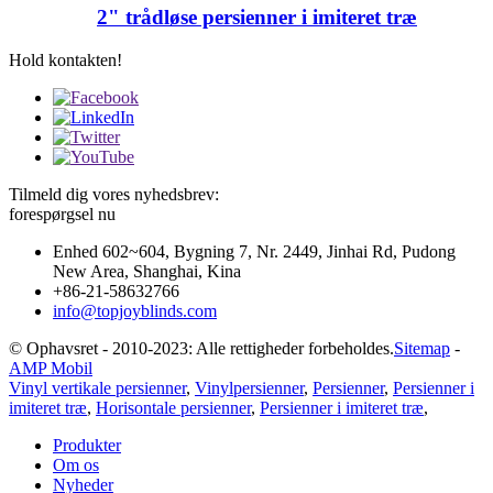
2" trådløse persienner i imiteret træ
Hold kontakten!
Tilmeld dig vores nyhedsbrev:
forespørgsel nu
Enhed 602~604, Bygning 7, Nr. 2449, Jinhai Rd, Pudong
New Area, Shanghai, Kina
+86-21-58632766
info@topjoyblinds.com
© Ophavsret - 2010-2023: Alle rettigheder forbeholdes.
Sitemap
-
AMP Mobil
Vinyl vertikale persienner
,
Vinylpersienner
,
Persienner
,
Persienner i
imiteret træ
,
Horisontale persienner
,
Persienner i imiteret træ
,
Produkter
Om os
Nyheder