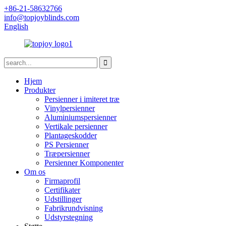
+86-21-58632766
info@topjoyblinds.com
English
Hjem
Produkter
Persienner i imiteret træ
Vinylpersienner
Aluminiumspersienner
Vertikale persienner
Plantageskodder
PS Persienner
Træpersienner
Persienner Komponenter
Om os
Firmaprofil
Certifikater
Udstillinger
Fabrikrundvisning
Udstyrstegning