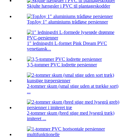
Skjulte hængsler i PVC til plantageskodder
TopJoy 1″ aluminiums trådløse persienner
1″ ledningsfri L-formet Pink Dream PVC
venetiansk...
3,5-tommer PVC lodrette persienner
2-tommer skum (smal stige uden at trække sort)
...
2-tommer skum (bred stige med lysegrå træk)
imiteret ...