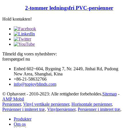
2-tommer ledningsfri PVC-persienner
Hold kontakten!
Tilmeld dig vores nyhedsbrev:
forespørgsel nu
Enhed 602~604, Bygning 7, Nr. 2449, Jinhai Rd, Pudong
New Area, Shanghai, Kina
+86-21-58632766
info@topjoyblinds.com
© Ophavsret - 2010-2023: Alle rettigheder forbeholdes.
Sitemap
-
AMP Mobil
Persienner
,
Vinyl vertikale persienner
,
Horisontale persienner
,
Persienner i imiteret træ
,
Vinylpersienner
,
Persienner i imiteret træ
,
Produkter
Om os