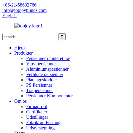
+86-21-58632766
info@topjoyblinds.com
English
Hjem
Produkter
Persienner i imiteret træ
Vinylpersienner
Aluminiumspersienner
Vertikale persienner
Plantageskodder
PS Persienner
Træpersienner
Persienner Komponenter
Om os
Firmaprofil
Certifikater
Udstillinger
Fabrikrundvisning
Udstyrstegning