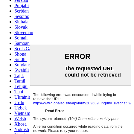
Persian
Punjabi
Serbian
Sesotho
Sinhala
Slovak
Slovenian
Somali
Samoan
Scots Gaelic
Shona
Sindhi
Sundanese
Swahili
Tajik
Tamil
Telugu
Thai
Ukrainian
Urdu
Uzbek
Vietnamese
Welsh
Xhosa
Yiddish