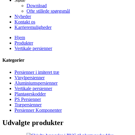
Støtte
Download
Ofte stillede spørgsmål
Nyheder
Kontakt os
Karrieremuligheder
Hjem
Produkter
Vertikale persienner
Kategorier
Persienner i imiteret træ
Vinylpersienner
Aluminiumspersienner
Vertikale persienner
Plantageskodder
PS Persienner
Træpersienner
Persienner Komponenter
Udvalgte produkter