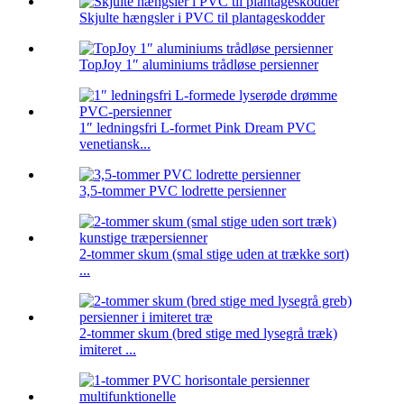
Skjulte hængsler i PVC til plantageskodder
TopJoy 1″ aluminiums trådløse persienner
1″ ledningsfri L-formet Pink Dream PVC
venetiansk...
3,5-tommer PVC lodrette persienner
2-tommer skum (smal stige uden at trække sort)
...
2-tommer skum (bred stige med lysegrå træk)
imiteret ...